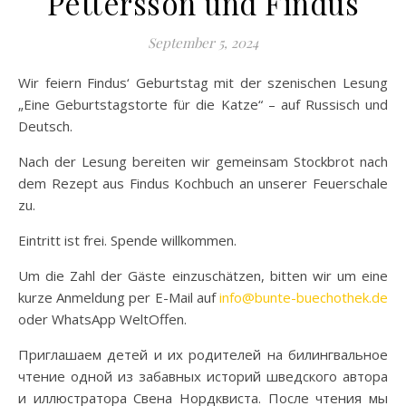
Pettersson und Findus
September 5, 2024
Wir feiern Findus‘ Geburtstag mit der szenischen Lesung
„Eine Geburtstagstorte für die Katze“ – auf Russisch und
Deutsch.
Nach der Lesung bereiten wir gemeinsam Stockbrot nach
dem Rezept aus Findus Kochbuch an unserer Feuerschale
zu.
Eintritt ist frei. Spende willkommen.
Um die Zahl der Gäste einzuschätzen, bitten wir um eine
kurze Anmeldung per E-Mail auf
info@bunte-buechothek.de
oder WhatsApp WeltOffen.
Приглашаем детей и их родителей на билингвальное
чтение одной из забавных историй шведского автора
и иллюстратора Свена Нордквиста. После чтения мы