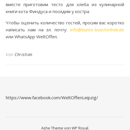
вместе приготовим тесто для хлеба из кулинарной
книги кота Финдуса и посидим у костра.
Чтобы оценить количество гостей, просим вас коротко
написать нам на эл. почту:
info@bunte-buechothek.de
или WhatsApp WeltOffen.
Von
Christian
https://www.facebook.com/WeltOffenLeipzig/
Ashe Theme von
WP Royal
.