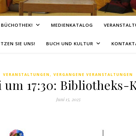
 BÜCHOTHEK!
MEDIENKATALOG
VERANSTAL
TZEN SIE UNS!
BUCH UND KULTUR
KONTAKT/
,
VERANSTALTUNGEN
VERGANGENE VERANSTALTUNGEN
ni um 17:30: Bibliotheks-
Juni 15, 2025