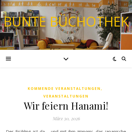
BUNTE BÜCHOTHEK
,
KOMMENDE VERANSTALTUNGEN
VERANSTALTUNGEN
Wir feiern Hanami!
März 30, 2026
Der Frühling ist da – und mit ihm
Hanami
, das japanische