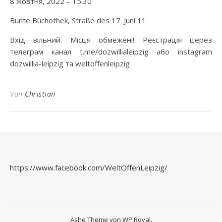
8 жовтня, 2022 – 15:30
Bunte Büchothek, Straße des 17. Juni 11
Вхід вільний. Місця обмежені! Реєстрація церез
телеграм канал t.me/dozwillialeipzig або instagram
dozwillia-leipzig та weltoffenleipzig
Von
Christian
https://www.facebook.com/WeltOffenLeipzig/
Ashe Theme von
WP Royal
.