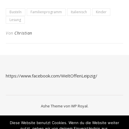
Basteln
Familienprogramm
Italienisch
Kinder
Lesung
Von
Christian
https://www.facebook.com/WeltOffenLeipzig/
Ashe Theme von
WP Royal
.
Diese Website benutzt Cookies. Wenn du die Website weiter
nutzt, gehen wir von deinem Einverständnis aus.