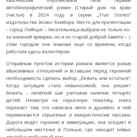
автобиографический роман (Старый дом на краю
счастья) в 2024 году в серии „True Stories“
издательства Эксмо/ Бомбора. Место для презентации
– город Лейпциг – писательница выбрала не только из-
за книжной ярмарки, но и по старой доброй памяти – с
этим городом она знакома ещё со времени, когда
работала здесь волонтёром.
Отправным пунктом истории романа является разыв
абьюзивных отношений и вставшая перед героиней
необходимость сделать выбор: „бежать или остаться“.
Когда ситуация стала невыносимой, она решает
бежать – нелёгкий шаг учитывая наличие четырёх
детей. Несмотря на серьёзную тематику, книга
поражает тем, что написана легко и душевно, в ней
перемежаются серьезные и юмористичесие пассажи.
Дорога ведёт героиню в эммиграцию, она оседает в
небольшом местечке в Польше, где находит новых
друзей и свой новый дом.