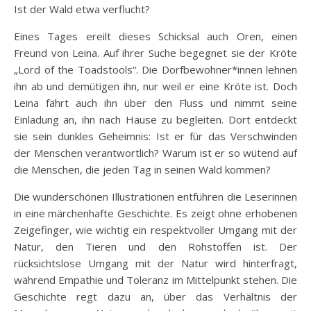
Ist der Wald etwa verflucht?
Eines Tages ereilt dieses Schicksal auch Oren, einen
Freund von Leina. Auf ihrer Suche begegnet sie der Kröte
„Lord of the Toadstools“. Die Dorfbewohner*innen lehnen
ihn ab und demütigen ihn, nur weil er eine Kröte ist. Doch
Leina fährt auch ihn über den Fluss und nimmt seine
Einladung an, ihn nach Hause zu begleiten. Dort entdeckt
sie sein dunkles Geheimnis: Ist er für das Verschwinden
der Menschen verantwortlich? Warum ist er so wütend auf
die Menschen, die jeden Tag in seinen Wald kommen?
Die wunderschönen Illustrationen entführen die Leserinnen
in eine märchenhafte Geschichte. Es zeigt ohne erhobenen
Zeigefinger, wie wichtig ein respektvoller Umgang mit der
Natur, den Tieren und den Rohstoffen ist. Der
rücksichtslose Umgang mit der Natur wird hinterfragt,
während Empathie und Toleranz im Mittelpunkt stehen. Die
Geschichte regt dazu an, über das Verhältnis der