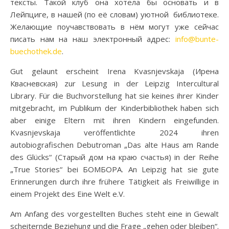
тексты. Такой клуб она хотела бы основать и в
Лейпциге, в нашей (по её словам) уютной библиотеке.
Желающие поучавствовать в нём могут уже сейчас
писать нам на наш электронный адрес:
info@bunte-
buechothek.de
.
Gut gelaunt erscheint Irena Kvasnjevskaja (Ирена
Квасневская) zur Lesung in der Leipzig Intercultural
Library. Für die Buchvorstellung hat sie keines ihrer Kinder
mitgebracht, im Publikum der Kinderbibliothek haben sich
aber einige Eltern mit ihren Kindern eingefunden.
Kvasnjevskaja veröffentlichte 2024 ihren
autobiografischen Debutroman „Das alte Haus am Rande
des Glücks“ (Старый дом на краю счастья) in der Reihe
„True Stories“ bei БОМБОРА. An Leipzig hat sie gute
Erinnerungen durch ihre frühere Tätigkeit als Freiwillige in
einem Projekt des Eine Welt e.V.
Am Anfang des vorgestellten Buches steht eine in Gewalt
scheiternde Beziehung und die Frage „gehen oder bleiben“.